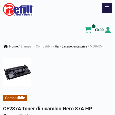
Vai
al
contenuto
0
€
0,00
Home
/
Stampanti Compatibili
/
hp
/
laserjet enterprise
/
M506XM
Compatibile
CF287A Toner di ricambio Nero 87A HP