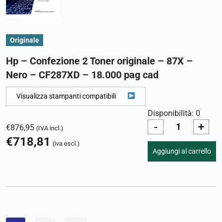
Originale
Hp – Confezione 2 Toner originale – 87X –
Nero – CF287XD – 18.000 pag cad
Visualizza stampanti compatibili
Disponibilità: 0
-
+
€
876,95
(IVA incl.)
€
718,81
(iva escl.)
Aggiungi al carrello