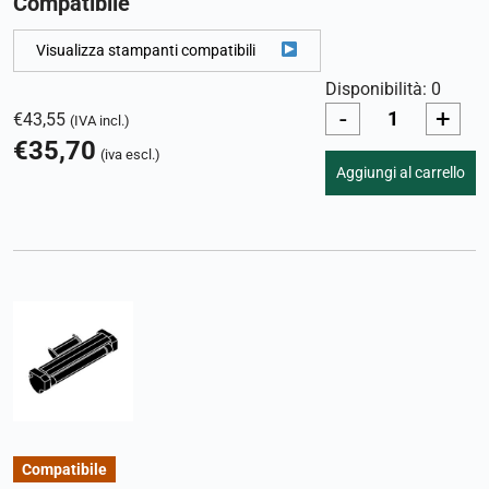
Compatibile
Visualizza stampanti compatibili
Disponibilità: 0
-
+
€
43,55
(IVA incl.)
€
35,70
(iva escl.)
Aggiungi al carrello
Compatibile