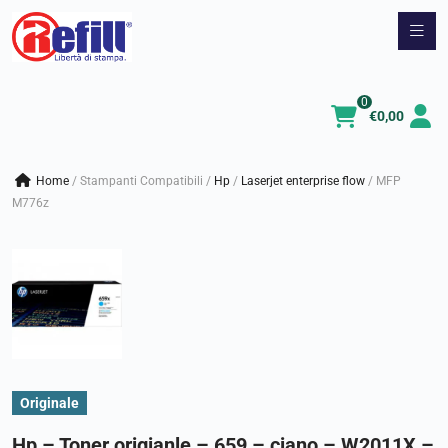
Vai
al
contenuto
0
€
0,00
Home
/
Stampanti Compatibili
/
hp
/
laserjet enterprise flow
/
MFP
M776z
Originale
Hp – Toner origianle – 659 – ciano – W2011X –