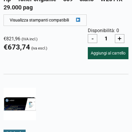
29.000 pag
Visualizza stampanti compatibili
Disponibilità: 0
-
+
€
821,96
(IVA incl.)
€
673,74
(iva escl.)
Aggiungi al carrello