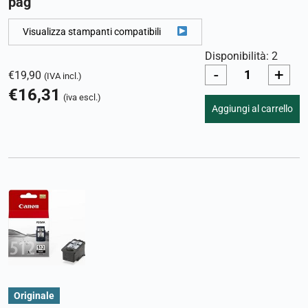
pag
Visualizza stampanti compatibili
Disponibilità: 2
-
+
€
19,90
(IVA incl.)
€
16,31
(iva escl.)
Aggiungi al carrello
Originale