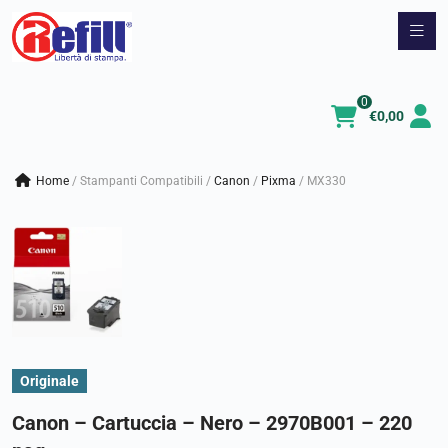
Vai
al
contenuto
0
€
0,00
Home
/
Stampanti Compatibili
/
canon
/
pixma
/
MX330
Originale
Canon – Cartuccia – Nero – 2970B001 – 220