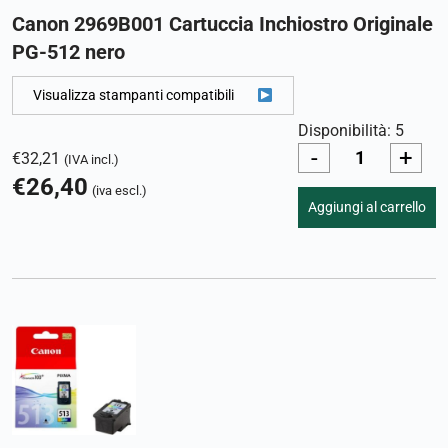
Canon 2969B001 Cartuccia Inchiostro Originale
PG-512 nero
Visualizza stampanti compatibili
Disponibilità: 5
-
+
€
32,21
(IVA incl.)
€
26,40
(iva escl.)
Aggiungi al carrello