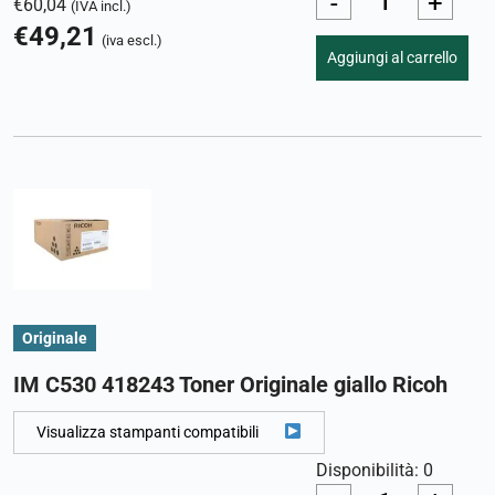
-
+
€
60,04
(IVA incl.)
€
49,21
(iva escl.)
Aggiungi al carrello
Originale
IM C530 418243 Toner Originale giallo Ricoh
Visualizza stampanti compatibili
Disponibilità: 0