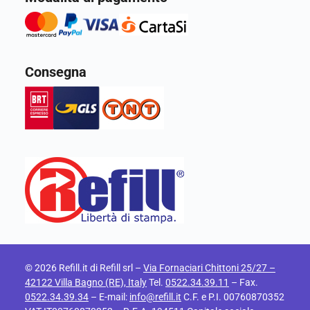
Consegna
© 2026 Refill.it di Refill srl –
Via Fornaciari Chittoni 25/27 –
42122 Villa Bagno (RE), Italy
Tel.
0522.34.39.11
– Fax.
0522.34.39.34
– E-mail:
info@refill.it
C.F. e P.I. 00760870352