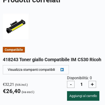
Compatibile
418243 Toner giallo Compatibile IM C530 Ricoh
Visualizza stampanti compatibili
Disponibilità: 0
-
+
€
32,21
(IVA incl.)
€
26,40
(iva escl.)
Aggiungi al carrello