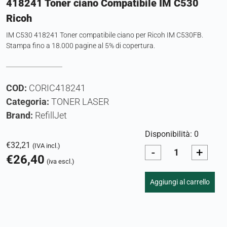
418241 Toner ciano Compatibile IM C530
Ricoh
IM C530 418241 Toner compatibile ciano per Ricoh IM C530FB.
Stampa fino a 18.000 pagine al 5% di copertura.
COD:
CORIC418241
Categoria:
TONER LASER
Brand:
RefillJet
Disponibilità: 0
€
32,21
(IVA incl.)
-
+
€
26,40
(iva escl.)
Aggiungi al carrello