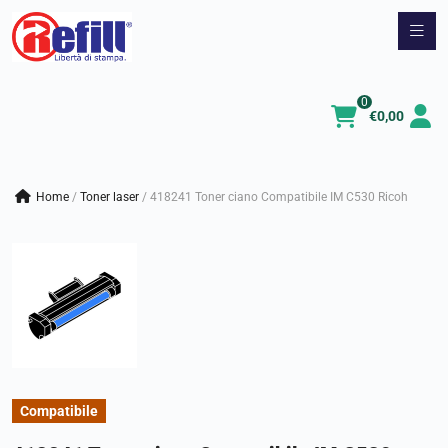
Vai
al
contenuto
0
€
0,00
Home
/
toner laser
/
418241 Toner ciano Compatibile IM C530 Ricoh
Compatibile