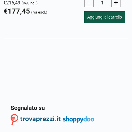
-
+
€
216,49
(IVA incl.)
€
177,45
(iva escl.)
Aggiungi al carrello
Segnalato su