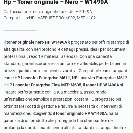
Hp – Toner originale – Nero – W1490A
Cartuccia toner nero originale LaserJet HP 149A.
Compatibilità:HP LASERJET PRO: 4002, MFP 4102
Il
toner originale nero HP W1490A
è progettato per offrire stampe di
alta qualità, con neri profondi e dettagli precisi, ideali per documenti
professionali, report e materiali aziendali. Con una capacità
standard, garantisce una resa uniforme e affidabile, perfetta per un
utilizzo quotidiano in ambienti lavorativi.
Compatibile con stampanti
come
HP LaserJet Enterprise M611
,
HP LaserJet Enterprise M612
e
HP LaserJet Enterprise Flow MFP M635
, il
toner HP W1490A
si
integra perfettamente con la tua macchina, assicurando
un’installazione semplice e prestazioni costanti. È progettato per
ottimizzare i costi di gestione e ridurre la necessità di interventi di
manutenzione.
Scegliendo il
toner originale HP W1490A
, hai la
garanzia di un prodotto che protegge la tua stampante e ne
prolunga la durata, mantenendo alti gli standard di stampa. Inoltre,