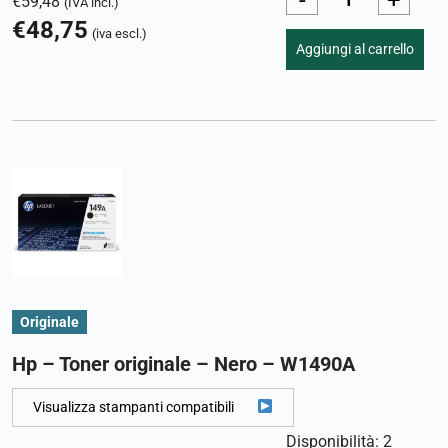
-
+
€
59,48
(IVA incl.)
€
48,75
(iva escl.)
Aggiungi al carrello
Originale
Hp – Toner originale – Nero – W1490A
Visualizza stampanti compatibili
Disponibilità: 2