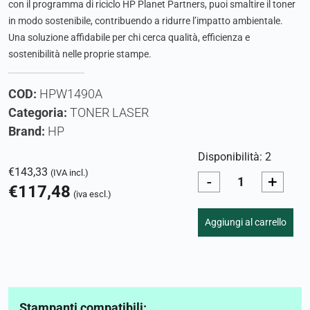
con il programma di riciclo HP Planet Partners, puoi smaltire il toner
in modo sostenibile, contribuendo a ridurre l’impatto ambientale.
Una soluzione affidabile per chi cerca qualità, efficienza e
sostenibilità nelle proprie stampe.
COD:
HPW1490A
Categoria:
TONER LASER
Brand:
HP
Disponibilità: 2
€
143,33
(IVA incl.)
-
+
€
117,48
(iva escl.)
Aggiungi al carrello
Stampanti compatibili: