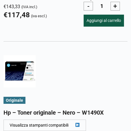
-
+
€
143,33
(IVA incl.)
€
117,48
(iva escl.)
Aggiungi al carrello
Originale
Hp – Toner originale – Nero – W1490X
Visualizza stampanti compatibili