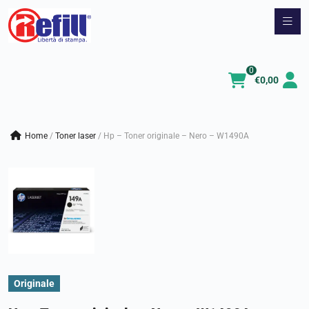
Vai
al
contenuto
0
€
0,00
Home
/
toner laser
/
Hp – Toner originale – Nero – W1490A
Originale